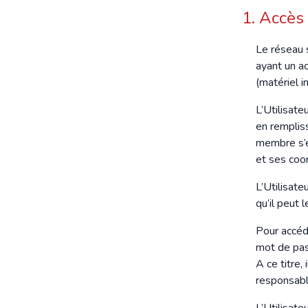
1. Accès 
Le réseau s
ayant un ac
(matériel i
L’Utilisate
en rempliss
membre s’e
et ses coo
L’Utilisate
qu’il peut
Pour accéde
mot de pass
A ce titre, 
responsable