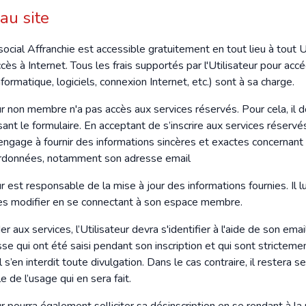
au site
ocial Affranchie est accessible gratuitement en tout lieu à tout U
cès à Internet. Tous les frais supportés par l'Utilisateur pour acc
nformatique, logiciels, connexion Internet, etc.) sont à sa charge.
ur non membre n'a pas accès aux services réservés. Pour cela, il doi
ant le formulaire. En acceptant de s’inscrire aux services réservés,
ngage à fournir des informations sincères et exactes concernant s
rdonnées, notamment son adresse email
ur est responsable de la mise à jour des informations fournies. Il l
 les modifier en se connectant à son espace membre.
r aux services, l’Utilisateur devra s'identifier à l'aide de son ema
e qui ont été saisi pendant son inscription et qui sont stricteme
il s’en interdit toute divulgation. Dans le cas contraire, il restera se
 de l’usage qui en sera fait.