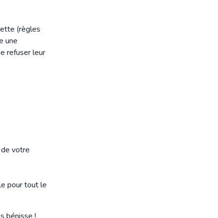
ette (règles
ce une
e refuser leur
 de votre
e pour tout le
s bénisse !