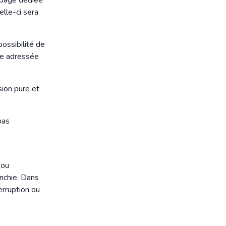
a page dédiée
Celle-ci sera
possibilité de
re adressée
sion pure et
pas
 ou
anchie. Dans
terruption ou