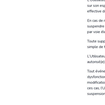
L’Utilisate
sur son es
effective d
En cas de n
suspendre 
par voie él
Toute supp
simple de t
L’Utilisate
autorisé(e)
Tout événe
dysfonctio
modificati
ces cas, l’
suspension