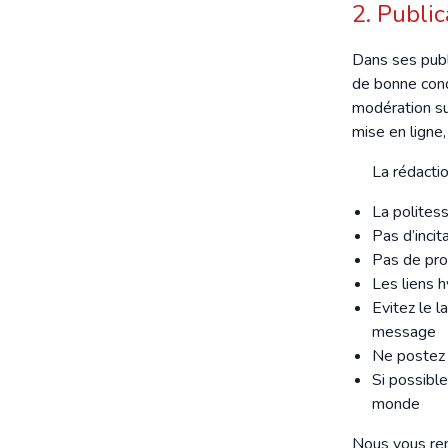
2. Public
Dans ses publ
de bonne condu
modération sur
mise en ligne,
La rédacti
La polites
Pas d’incit
Pas de pro
Les liens 
Evitez le l
message
Ne postez 
Si possibl
monde
Nous vous rem