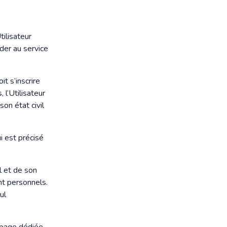
tilisateur
éder au service
t s’inscrire
 l’Utilisateur
on état civil
ui est précisé
il et de son
nt personnels.
ul