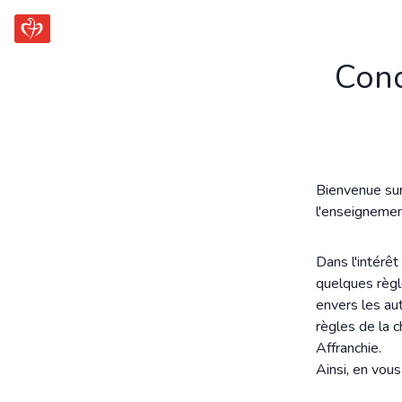
Cond
Bienvenue sur 
l'enseignemen
Dans l'intérê
quelques règl
envers les au
règles de la c
Affranchie.
Ainsi, en vou