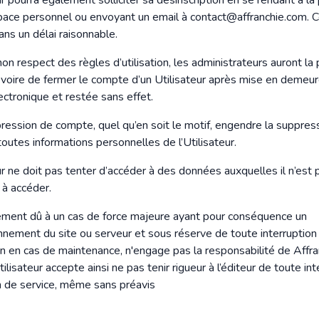
ur pourra également solliciter sa désinscription en se rendant à l
pace personnel ou envoyant un email à
contact@affranchie.com
. 
ans un délai raisonnable.
on respect des règles d’utilisation, les administrateurs auront la 
voire de fermer le compte d’un Utilisateur après mise en demeu
ectronique et restée sans effet.
ression de compte, quel qu’en soit le motif, engendre la suppres
outes informations personnelles de l’Utilisateur.
ur ne doit pas tenter d’accéder à des données auxquelles il n’est 
 à accéder.
ment dû à un cas de force majeure ayant pour conséquence un
nnement du site ou serveur et sous réserve de toute interruption
on en cas de maintenance, n'engage pas la responsabilité de Affr
Utilisateur accepte ainsi ne pas tenir rigueur à l’éditeur de toute in
 de service, même sans préavis