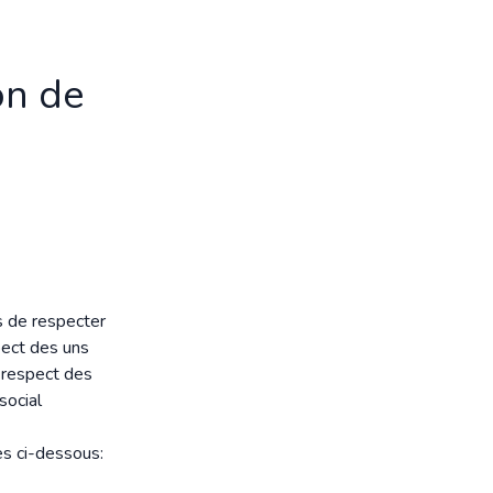
on de
s de respecter
pect des uns
 respect des
social
es ci-dessous: